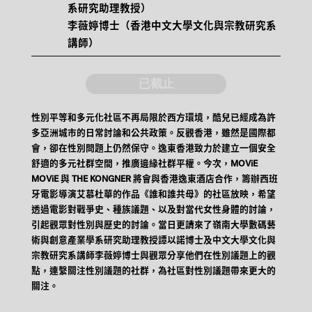
系研究助理教授）
李薇婷博士（香港中文大學文化與宗教研究系
講師）
已截止
性別平等和多元化社區不再局限於西方環境，酷兒已經成為許
多亞洲城市的日常討論和公共政策。反觀香港，雖然是國際都
會，卻在性別問題上仍然保守。逸東香港致力於建立一個安全
舒適的多元社群空間，推廣邊緣社群平權。今次，MOViE
MOViE 與 THE KONGNER 將會與香港逸東酒店合作，籌辦西班
牙電影導演艾慕杜華的作品《誰和誰共母》的社區放映，希望
透過電影對戰爭史、種族議題、以及對當代女性身體的討論，
引起觀眾對性別與歷史的討論。當日更請來了嶺南大學數碼藝
術與創意產業學系研究助理教授譚以諾博士及中文大學文化與
宗教研究系講師李薇婷博士與觀眾分享他們在性別議題上的觀
點，連繫關注性別議題的社群，為社區對性別議題帶來更大的
關注。