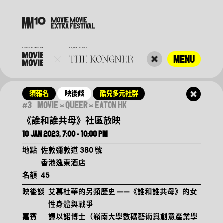
MENU
須報名
映後談
酷兒多元
社群
#
3
MOVIE
×
QUEER
×
EATON HK
《誰和誰共母》社區放映
10 JAN 2023, 7:00 - 10:00 PM
13.12.2022–15.1.2023
地點
佐敦彌敦道 380 號
香港逸東酒店
名額
45
映後談
艾慕杜華的另類歷史 ——《誰和誰共母》的女
性身體與戰爭
嘉賓
譚以諾博士（嶺南大學數碼藝術與創意產業學